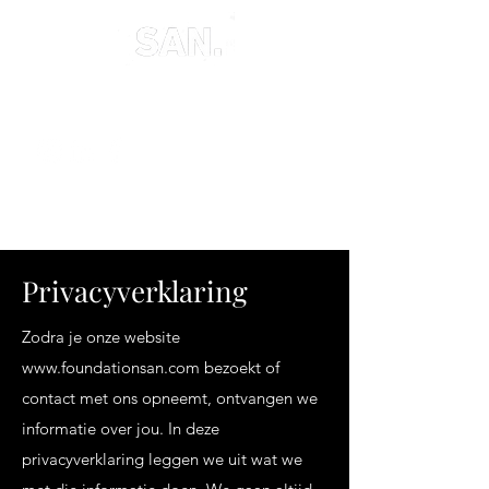
Privacyverklaring
Zodra je onze website
www.foundationsan.com
bezoekt of
contact met ons opneemt, ontvangen we
informatie over jou. In deze
privacyverklaring leggen we uit wat we