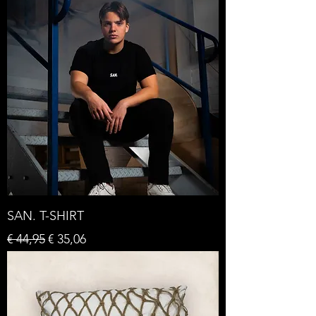
SAN. T-SHIRT
Normale prijs
Verkoopprijs
€ 44,95
€ 35,06