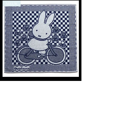
NIEUW
Dick Bruna
Keukenhanddoek/Theedoek set -
Nijntje Op De Fiets
Niet op voorraad
NIEUW