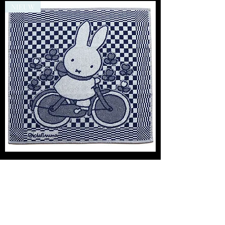
NIEUW
Dick Bruna
Keukenhanddoek/Theedoek set -
Nijntje Op De Fiets
Niet op voorraad
NIEUW