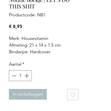
THIS SHIT
Productcode: NB1
Prijs
€ 8,95
Merk: Housevitamin
Afmeting: 21 x 14 x 1.5 cm
Bindwijze: Hardcover
Sluitmechanisme: Elastiek
Aantal
*
Papier: Gelinieerd
In winkelwagen