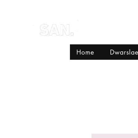
Home
Dwarslae