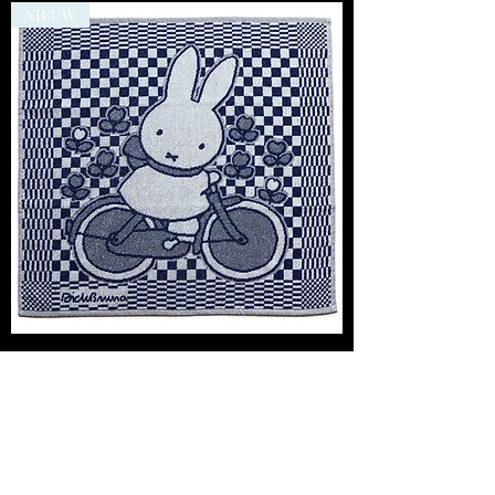
NIEUW
Dick Bruna
Keukenhanddoek/Theedoek set -
Nijntje Op De Fiets
Niet op voorraad
NIEUW