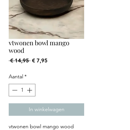
vtwonen bowl mango
wood
Normale
Verkoopprijs
 € 14,95 
€ 7,95
prijs
Aantal
*
In winkelwagen
vtwonen bowl mango wood